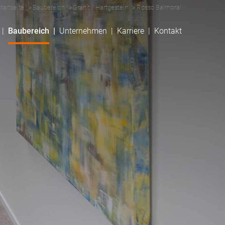
tartseite
Baubereich
Granit / Hartgestein
Rosso Balmoral
Baubereich
Unternehmen
Karriere
Kontakt